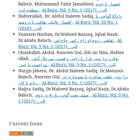
Baloch, Muhammad Tahir Jamaldeni,
خضدار نا جدید
منظوم ادب
,
Al-Burz: Vol. 9 No. 1 (2017): البرز
Hafeezullah, Dr. Abdul Haleem Sadiq,
دڑدآتا گواچی نا
افسانہ غاتیٹی ثقافت نا دروشم
,
Al-Burz: Vol. 10 No. 1
(2018): البرز
Yasmeen Hashim, Dr.Waheed Razzaq, Iqbal Nazir,
Dr.Abida Baloch,
ثقافتی ردوم او راج ، اسہ جاچ اس
,
Al-
Burz: Vol. 9 No. 1 (2017): البرز
Ubaidullah Abdal, Nasreen Gul, Zeb un Nisa, Hafeez
ullah,
بولان: براہوئی غزل نا راجی و قومی سرحال آتیٹی
مزاحمت نا چیدہ
,
Al-Burz: Vol. 9 No. 1 (2017): البرز
Nargis Jabeen, Dr. Abdul Haleem Sadiq, Dr.Manzoor
Baloch, Nasreen Gul,
براہوئی خلقی شاعری نا شونداری ٹی
ریڈیو نا کڑد
,
Al-Burz: Vol. 9 No. 1 (2017): البرز
Hajira Sadiq, Dr.Waheed Razzaq, Iqbal Nazir, Dr.Abida
Baloch,
صنفِ نعت گوئی، تاریخ و ردوم
,
Al-Burz: Vol. 9 No.
1 (2017): البرز
Current Issue