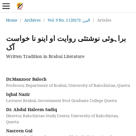
Home
/
Archives
/
Vol. 9 No. 1 (2017): البرز
/
Articles
براہوئی نوشتئی روایت او اینو نا خواست
آک
Written Tradition in Brahui Literature
Dr.Manzoor Baloch
Professor, Department of Brahui, University of Balochistan, Quetta
Iqbal Nazir
Lecturer Brahui, Government Post Graduate College Quetta
Dr. Abdul Haleem Sadiq
Director, Balochistan Study Center, University of Balochistan,
Quetta
Nasreen Gul