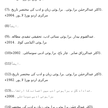
(7)۔ڈاکٹر عبدالرحمٰن براہوئی۔ براہوئی زبان و ادب کی مختصر تاریخ ،
مرکزی اردو بورڈ لاہور۔2004ء
(8)۔ایضاً
(9)۔عبدالقیوم بیدار۔براہوئی نسائی ادب، تحقیقی تنقیدی مطالعہ،
براہوئی اکیڈمی کوئٹہ۔2014ء
(10)۔ڈاکٹر عبدالرزاق صابر۔ چار باغ، براہوئی ادبی سوسائٹی۔ 2002ء
(11)۔ایضاً
(12)۔ڈاکٹر عبدالرحمٰن براہوئی۔براہوئی زبان و ادب کی مختصر تاریخ،
مرکزی اردو بورڈ لاہور۔1982ء
(13)۔خداداد گل ، براہوئی ادب میں افسانے کا ارتقاء،
براہوئی ادبی سوسائٹی ۔2008ء
(14)۔ڈاکٹر عبدالرحمٰن براہوئی، براہوئی زبان و ادب کی مختصر