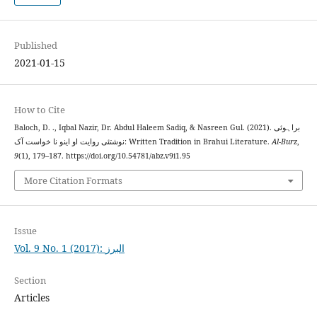
Published
2021-01-15
How to Cite
Baloch, D. ., Iqbal Nazir, Dr. Abdul Haleem Sadiq, & Nasreen Gul. (2021). براہوئی
نوشتئی روایت او اینو نا خواست آک: Written Tradition in Brahui Literature.
Al-Burz
,
9
(1), 179–187. https://doi.org/10.54781/abz.v9i1.95
More Citation Formats
Issue
Vol. 9 No. 1 (2017): البرز
Section
Articles