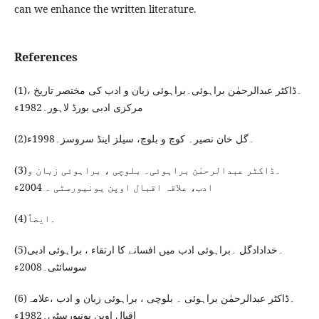
can we enhance the written literature.
References
(1)۔ڈاکٹر عبدالرحمٰن براہوئی۔براہوئی زبان و ادب کی مختصر تاریخ ،
مرکزی ادبی بورڈ لاہور۔1982ء
(2)۔گل خان نصیر۔ کوچ و بلوچ، سیلز اینڈ سروسز۔1998ء
(3)۔ڈاکٹر عبدالرحمٰن براہوئی۔ بلوچی ، براہوئی زبان و
ادب، علاقہ اقبال اوپن یونیورسٹی ۔ 2004ء
(4)۔ایضاً
(5)۔خدادادگل ۔براہوئی ادب میں افسانے کا ارتقاء ، براہوئی ادبی
سوسائٹی۔2008ء
(6)۔ڈاکٹر عبدالرحمٰن براہوئی ۔ بلوچی ، براہوئی زبان و ادب ،علامہ
اقبال اوپن یونیورسٹی۔1982ء