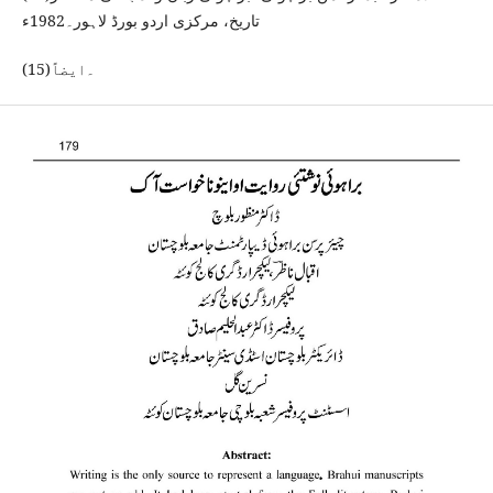
تاریخ، مرکزی اردو بورڈ لاہور۔1982ء
(15)۔ایضاً