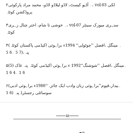
۲۔ آڈیو کیسٹ، لاڈو لیلاڈو لاڈو، محمد مراد پارکوئی، vol-03 لکی
پروڈکشن کوئٹہ
۳۔ خوشی تا شام، اختر چنال زہری، vol-07 سنہری میوزک سینٹر
کوئٹہ
۴(۔ مینگل ،افضل ’’چوٹولی‘‘ 1994ء براہوئی اکیڈمی پاکستان کوئٹہ
پنہ،(7 5 ۔6 5
۵(۔مینگل ،افصل ’’شوشنگ‘‘1992 ء براہوئی اکیڈمی کوئٹہ پنہ غاک (5
6 1 ۔4 6 1
۶(۔بیدار،قیوم’’براہوئی زبان وادب ایک جائزہ‘‘1986ء براہوئی ادبی
سوسائٹی رجسٹرڈ پنہ (6 5