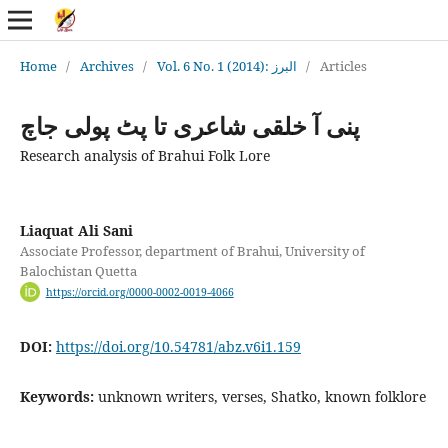
Home
/
Archives
/
Vol. 6 No. 1 (2014): البرز
/
Articles
پنی آ خلقی شاعری تا پٹ پولی جاچ
Research analysis of Brahui Folk Lore
Liaquat Ali Sani
Associate Professor, department of Brahui, University of
Balochistan Quetta
https://orcid.org/0000-0002-0019-4066
DOI:
https://doi.org/10.54781/abz.v6i1.159
Keywords:
unknown writers, verses, Shatko, known folklore