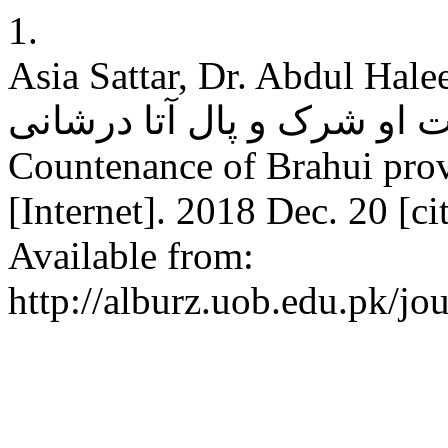
1.
Asia Sattar, Dr. Abdul Hale
ت او شرک و پال آتا درشانی
Countenance of Brahui prov
[Internet]. 2018 Dec. 20 [c
Available from:
http://alburz.uob.edu.pk/jo