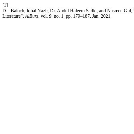
[1]
D. . Baloch, Iqbal Nazir, Dr. Abdul Haleem Sadiq, and Nasreen Gul, “براہوئی نوشتئی روایت او اینو نا خواست آک: Written Tradition in Brah
Literature”,
AlBurz
, vol. 9, no. 1, pp. 179–187, Jan. 2021.