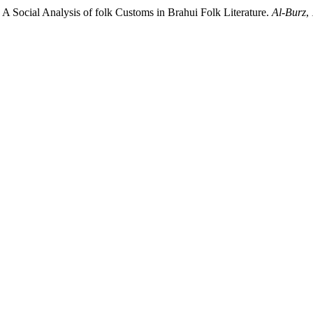
esani, S. (2019). براہوئی خلقی شاعری ٹی روایت آتاراجی درشانی: A Social Analysis of folk Customs in Brahui Folk Literature.
Al-Burz
,