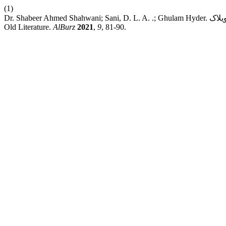
(1)
Dr. Shabeer Ahmed Shahwani; Sani, D. L. A. .; Ghulam Hyder. براہوئی قدیم ادب ٹی توار مٹی نا ویلاک: Complications of Code Switching in Brahui
Old Literature.
AlBurz
2021
,
9
, 81-90.