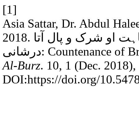
[1]
Asia Sattar, Dr. Abdul Hal
2018. براہوئی ہائیکو تیٹی متل ،وساہت او شرک و پال آتا
درشانی: Countenance o
Al-Burz
. 10, 1 (Dec. 2018)
DOI:https://doi.org/10.547