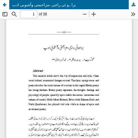
براہو ئی راجی ،مزاحمتی وآشوبی ادب